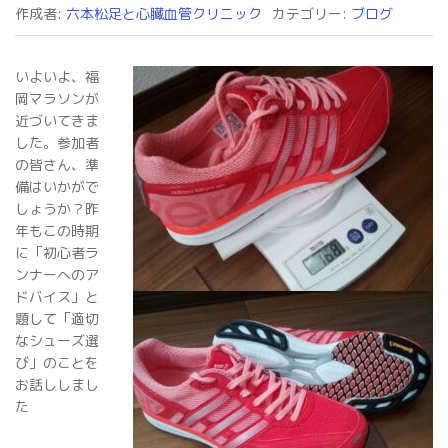
作成者:
六本松足と心臓血管クリニック
カテゴリー:
ブログ
いよいよ、福
岡マラソンが
近づいてきま
した。参加者
の皆さん、準
備はいかがで
しょうか？昨
年もこの時期
に「初心者ラ
ンナーへのア
ドバイス」と
題して「適切
なシューズ選
び」のことを
お話ししまし
た