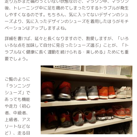
走り方がまだ備わっていない状態なので、マラソン中、マラソン
後、トレーニング中に足を痛めてしまったりするトラブルが発生
しやすくなるのです。もちろん、気に入ってないデザインのシュ
ーズより、気に入ったデザインのシューズを着用したほうがモチ
ベーションはアップしますよね。
詳細を書けば、延々と長くなりますので、割愛しますが、「いろ
いろな点を加味して自分に見合ったシューズ選ぶ」ことが、「ト
ラブルなく健康に長く運動を続けられる・楽しめる」ためにも重
要でしょう。
ご覧のように
「ランニング
シューズ」で
あっても機能
や走力（初心
者、中級者、
上級者、アス
リートなどな
ど）、走る目