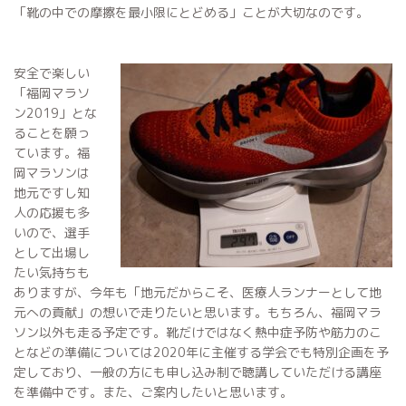
「靴の中での摩擦を最小限にとどめる」ことが大切なのです。
安全で楽しい
「福岡マラソ
ン2019」とな
ることを願っ
ています。福
岡マラソンは
地元ですし知
人の応援も多
いので、選手
として出場し
たい気持ちも
ありますが、今年も「地元だからこそ、医療人ランナーとして地
元への貢献」の想いで走りたいと思います。もちろん、福岡マラ
ソン以外も走る予定です。靴だけではなく熱中症予防や筋力のこ
となどの準備については2020年に主催する学会でも特別企画を予
定しており、一般の方にも申し込み制で聴講していただける講座
を準備中です。また、ご案内したいと思います。