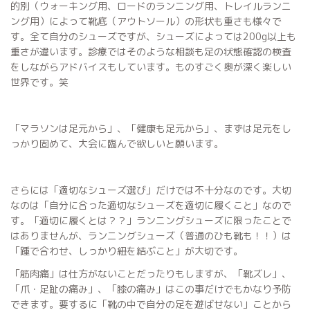
的別（ウォーキング用、ロードのランニング用、トレイルランニ
ング用）によって靴底（アウトソール）の形状も重さも様々で
す。全て自分のシューズですが、シューズによっては200g以上も
重さが違います。診療ではそのような相談も足の状態確認の検査
をしながらアドバイスもしています。ものすごく奥が深く楽しい
世界です。笑
「マラソンは足元から」、「健康も足元から」、まずは足元をし
っかり固めて、大会に臨んで欲しいと願います。
さらには「適切なシューズ選び」だけでは不十分なのです。大切
なのは「自分に合った適切なシューズを適切に履くこと」なので
す。「適切に履くとは？？」ランニングシューズに限ったことで
はありませんが、ランニングシューズ（普通のひも靴も！！）は
「踵で合わせ、しっかり紐を結ぶこと」が大切です。
「筋肉痛」は仕方がないことだったりもしますが、「靴ズレ」、
「爪・足趾の痛み」、「膝の痛み」はこの事だけでもかなり予防
できます。要するに「靴の中で自分の足を遊ばせない」ことから