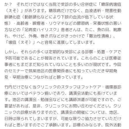
か？ それだけではなく当院で受診の多い合併症に「糖尿病壊疽
（えそ）」があります。糖尿病だけでなく、血液透析・閉塞性動
脈硬化症（動脈硬化などにより下肢の血流が低下している状
態）・高齢者・喫煙者・リウマチなどの膠原病・栄養状態の悪い
方などの「足病変ハイリスク」患者さんは、たこ、魚の目、靴擦
れ、やけど、外傷、巻き爪などがきっかけで「難治性潰瘍」、
「壊疽（えそ）」へと容易に進展してしまいます。
しかし、それらの多くは定期的な受診による診察・処置・ケアで
予防可能であることが報告されています。これらのことは医療従
事者にもまだまだ知られていないことも多いのが現状です。今回
のセミナーで筑紫地区の医療関係者にも知っていただき早期発
見・早期治療につながればと願っています。
竹内だけでなく当クリニックのスタッフはフットケア・循環器診
療においてはベテラン揃いであり、講演会活動にも長けていま
す。地区の講演会・勉強会などにも講師派遣が可能ですので、ご
要望があれば、是非、クリニックにお問い合わせください。クリ
ニックの診療がありますので、講演会の開催については、地区、
日時は限られてしまいますが、可能な限りご協力させていただけ
ればと思いますのでご了承願います。診療のみならず、院外活動