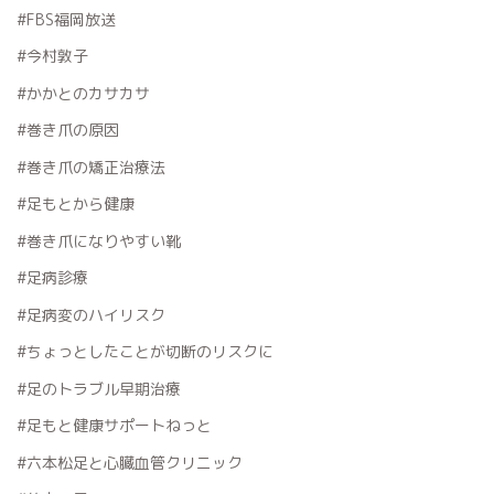
#FBS福岡放送
#今村敦子
#かかとのカサカサ
#巻き爪の原因
#巻き爪の矯正治療法
#足もとから健康
#巻き爪になりやすい靴
#足病診療
#足病変のハイリスク
#ちょっとしたことが切断のリスクに
#足のトラブル早期治療
#足もと健康サポートねっと
#六本松足と心臓血管クリニック