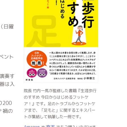
（日曜
ベント
演奏す
器は入
院長 竹内一馬が監修した書籍『生涯歩行
のすすめ 今日からはじめるフットケ
200
ア！』です。足のトラブルからフットケ
ナ禍の
アまで、「足もと」に関するエキスパー
トが集結して執筆した一冊です。
Amazon
楽天