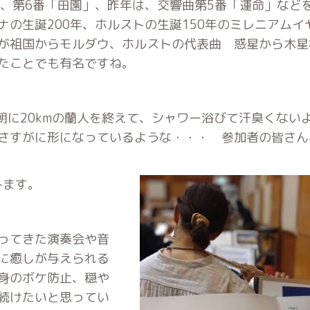
）、第6番「田園」、昨年は、交響曲第5番「運命」など
の生誕200年、ホルストの生誕150年のミレニアムイ
が祖国からモルダウ、ホルストの代表曲 惑星から木星
たことでも有名ですね。
朝に20kmの蘭人を終えて、シャワー浴びて汗臭くない
さすがに形になっているような・・・ 参加者の皆さん
みます。
ってきた演奏会や音
に癒しが与えられる
身のボケ防止、穏や
続けたいと思ってい