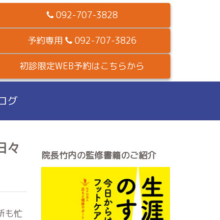
092-707-3828
予約専用
092-707-3826
初診限定WEB予約はこちらから
ログ
日々
院長竹内の監修書籍のご紹介
新も忙