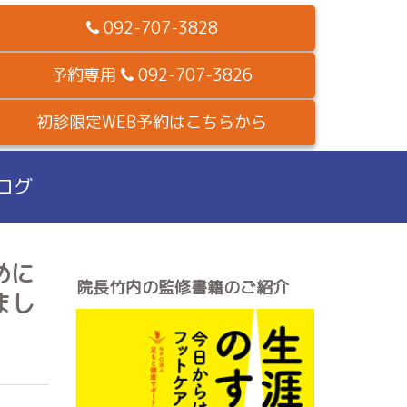
092-707-3828
予約専用
092-707-3826
初診限定WEB予約はこちらから
ログ
めに
院長竹内の監修書籍のご紹介
まし