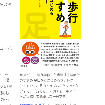
院スタ
ローバ
。 ま
院長 竹内一馬が監修した書籍『生涯歩行
課・地
のすすめ 今日からはじめるフットケ
クの良
ア！』です。足のトラブルからフットケ
アまで、「足もと」に関するエキスパー
遊具も
トが集結して執筆した一冊です。
とから
Amazon
楽天