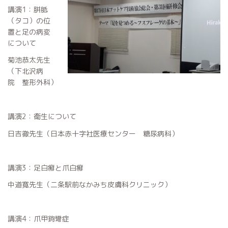
講演1：胼胝
（タコ）の位
置と足の病変
について
菊池恭太先生
（下北沢病
院 整形外科）
講演2：衛生について
日吉徹先生（日本赤十字社医療センター 糖尿病科）
講演3：足白癬と爪白癬
中道寛先生（二条駅前なかみち皮膚科クリニック）
講演4：爪甲鉤彎症