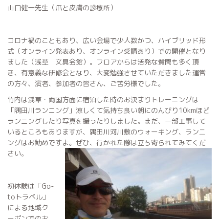
山口健一先生（爪と皮膚の診療所）
コロナ禍のこともあり、広い会場で少人数かつ、ハイブリッド形
式（オンライン発表あり、オンライン受講あり）での開催となり
ました（浅草 文具会館）。フロアからは活発な質問も多く頂
き、有意義な研修会となり、大変勉強させていただきました運営
の方々、演者、参加者の皆さん、ご苦労様でした。
竹内は浅草・両国方面に宿泊した時のお決まりトレーニングは
「隅田川ランニング」涼しくて気持ち良い朝にのんびり10kmほど
ランニングしたり写真を撮ったりしました。まだ、一部工事して
いるところもありますが、隅田川河川敷のウォーキング、ランニ
ングはお勧めですよ。ぜひ、行かれた際は立ち寄られてみてくだ
さい。
初体験は「Go-
toトラベル」
による地域ク
ーポンでのお