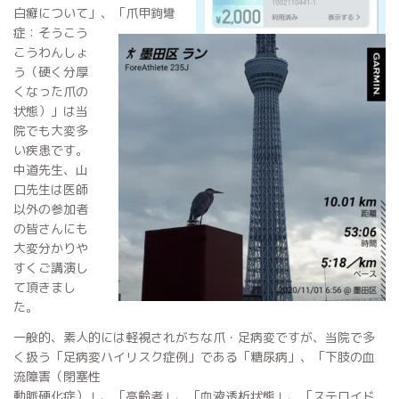
白癬について」、「爪甲鉤彎
症：そうこう
こうわんしょ
う（硬く分厚
くなった爪の
状態）」は当
院でも大変多
い疾患です。
中道先生、山
口先生は医師
以外の参加者
の皆さんにも
大変分かりや
すくご講演し
て頂きまし
た。
一般的、素人的には軽視されがちな爪・足病変ですが、当院で多
く扱う「足病変ハイリスク症例」である「糖尿病」、「下肢の血
流障害（閉塞性
動脈硬化症）」、「高齢者」、「血液透析状態」、「ステロイド