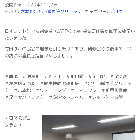
公開済み: 2020年11月2日
作成者:
六本松足と心臓血管クリニック
カテゴリー:
ブログ
日本フットケア技術協会（JAFTA）の総会＆研修会が無事に終了い
たしました。
竹内はこの協会の理事を引き受けており、研修会では後半の二つ
の講演の座長を担当いたしました。
＃胼胝 ＃肥厚爪 ＃陥入爪 ＃爪白癬 ＃足白癬 ＃足病変
＃糖尿病足病変 ＃閉塞性動脈硬化症 ＃足と心臓血管クリニッ
ク ＃六本松 ＃ウォーキング ＃ マラソン ＃爪甲鉤彎症
＃足病変ハイリスク ＃Go-toトラベル ＃フットケア技術
＜研修会プロ
グラム＞