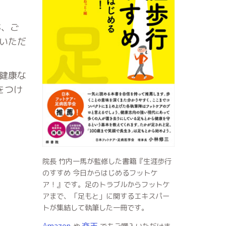
が、ご
いただ
健康な
をつけ
院長 竹内一馬が監修した書籍『生涯歩行
のすすめ 今日からはじめるフットケ
ア！』です。足のトラブルからフットケ
アまで、「足もと」に関するエキスパー
トが集結して執筆した一冊です。
Amazon
楽天