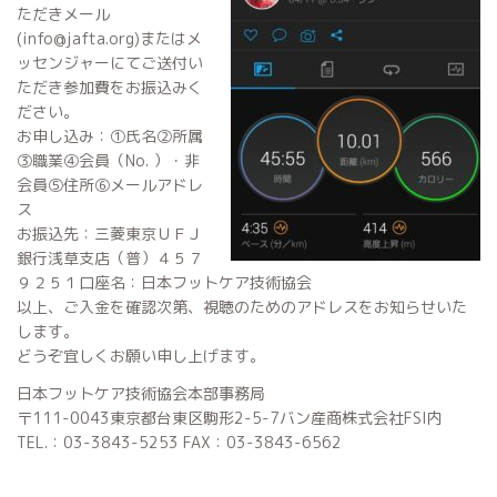
ただきメール
(info@jafta.org)またはメ
ッセンジャーにてご送付い
ただき参加費をお振込みく
ださい。
お申し込み：①氏名②所属
③職業④会員（No. ）・非
会員⑤住所⑥メールアドレ
ス
お振込先：三菱東京ＵＦＪ
銀行浅草支店（普）４５７
９２５１口座名：日本フットケア技術協会
以上、ご入金を確認次第、視聴のためのアドレスをお知らせいた
します。
どうぞ宜しくお願い申し上げます。
日本フットケア技術協会本部事務局
〒111-0043東京都台東区駒形2-5-7バン産商株式会社FSI内
TEL.：03-3843-5253 FAX：03-3843-6562