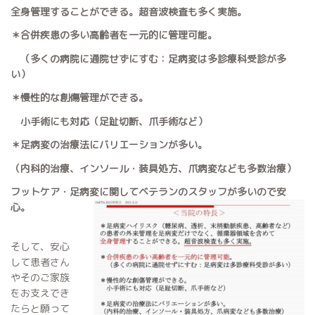
全身管理することができる。超音波検査も多く実施。
＊合併疾患の多い高齢者を一元的に管理可能。
（多くの病院に通院せずにすむ：足病変は多診療科受診が多
い）
＊慢性的な創傷管理ができる。
小手術にも対応（足趾切断、爪手術など）
＊足病変の治療法にバリエーションが多い。
（内科的治療、インソール・装具処方、爪病変なども多数治療）
フットケア・足病変に関してベテランのスタッフが多いので安
心。
そして、安心
して患者さん
やそのご家族
をお支えでき
たらと願って