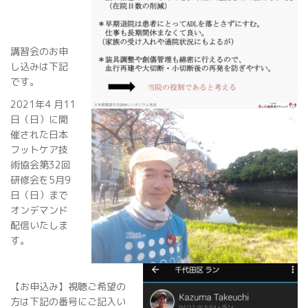
講習会のお申
し込みは下記
です。
2021年4 月11
日（日）に開
催された日本
フットケア技
術協会第32回
研修会を5月9
日（日）まで
オンデマンド
配信いたしま
す。
【お申込み】視聴ご希望の
方は下記の番号にご記入い