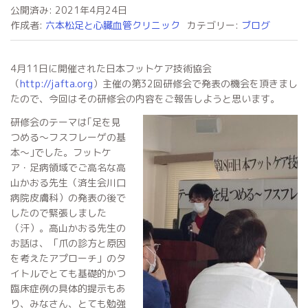
公開済み: 2021年4月24日
作成者:
六本松足と心臓血管クリニック
カテゴリー:
ブログ
4月11日に開催された日本フットケア技術協会
（
http://jafta.org
）主催の第32回研修会で発表の機会を頂きまし
たので、今回はその研修会の内容をご報告しようと思います。
研修会のテーマは｢足を見
つめる～フスフレーゲの基
本～｣でした。フットケ
ア・足病領域でご高名な高
山かおる先生（済生会川口
病院皮膚科）の発表の後で
したので緊張しました
（汗）。高山かおる先生の
お話は、「爪の診方と原因
を考えたアプローチ」のタ
イトルでとても基礎的かつ
臨床症例の具体的提示もあ
り、みなさん、とても勉強