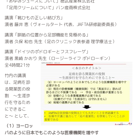
「あゆみシューズについて」徳武産業株式会社
「足用クリームについて」バン産商株式会社
講演「靴ひもの正しい結び方」
演者 藤井 恵（ヴォールタート 代表、JAFTA研修副委員長）
講演「胼胝の位置から足部機能を見極める」
演者 久保 和也 先生（足のクリニック表参道 理学療法士）
講演「ドイツのポドロギーとフスフレーゲ」
演者 黒崎 かおり 先生（ロージーライフ ポドローギン）
全4時間21分
竹内の講演
は、足病を診
る開業医の役
割 〜生涯歩
行を守るため
にできるこ
と〜 として、
（1）ヨーロッ
パのように日本でもこのような医療機関を増やす