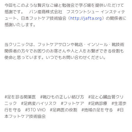
今回もこのような贅沢なご縁と勉強会で学ぶ場を提供いただけて
感謝です。 バン産商株式会社 フスウントシュー インスティテ
ュート、日本フットケア技術協会（
http://jafta.org
）の関係者に
感謝いたします。
当クリニックは、フットケアサロンや靴店・インソール・靴技術
関係者の方々でお困りのお客さんや人と人をお繋ぎできる役割も
使命と思っています。いつでもお問い合わせください。
#足を診る開業医 #靴ひもの正しい結び方 #足と心臓血管クリ
ニック #足病変ハイリスク #フットケア #足病診療 #生涯歩
行を守る #3TO VHO #足病医の役割 #地域の足を守る #日
本フットケア技術協会