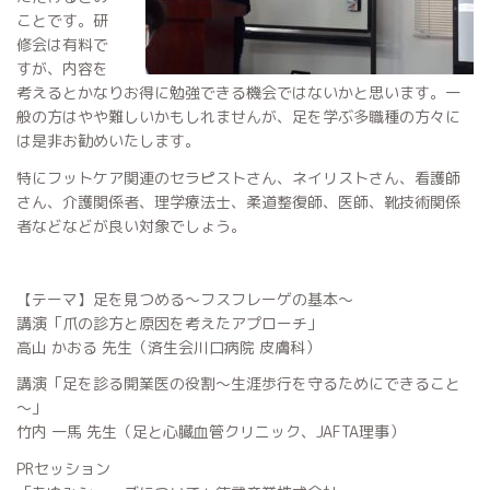
ことです。研
修会は有料で
すが、内容を
考えるとかなりお得に勉強できる機会ではないかと思います。一
般の方はやや難しいかもしれませんが、足を学ぶ多職種の方々に
は是非お勧めいたします。
特にフットケア関連のセラピストさん、ネイリストさん、看護師
さん、介護関係者、理学療法士、柔道整復師、医師、靴技術関係
者などなどが良い対象でしょう。
【テーマ】足を見つめる～フスフレーゲの基本～
講演「爪の診方と原因を考えたアプローチ」
高山 かおる 先生（済生会川口病院 皮膚科）
講演「足を診る開業医の役割～生涯歩行を守るためにできること
～」
竹内 一馬 先生（足と心臓血管クリニック、JAFTA理事）
PRセッション