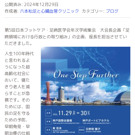
公開済み: 2024年12月29日
作成者:
六本松足と心臓血管クリニック
カテゴリー:
ブログ
第5回日本フットケア・足病医学会年次学術集会 大会長企画「足
病領域における行政との取り組み」の企画、座長を担当させてい
ただきました。
人生100年時代
と言われるよ
うになった超
高齢化社会に
おいて、寝た
きり老人を減
らすことが急
務です。その
ためには、国
民の足を守る
ための予防、
早期発見・早
期治療の仕組