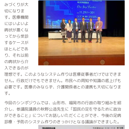
みづくりが大
切になりま
す。医療機関
にはいよいよ
病状が悪くな
ってから受診
するケースが
ほとんどであ
り、それ以前
の病状から介
入できるのが
理想です。このようなシステム作りは医療従事者だけではできま
せん。行政だけでもできません。市民への周知や知識の底上げも
必要です。医療のみならず、介護関係者との連携も大切になりま
す。
今回のシンポジウムでは、山形市、福岡市の行政の取り組みを紹
介し、参議院議員の秋野公造先生に「国民の足を守るために政治
ができること」についてお話しいただくことができ、今後の足病
診療・予防のシステム作りのきっかけとなる議論ができました。