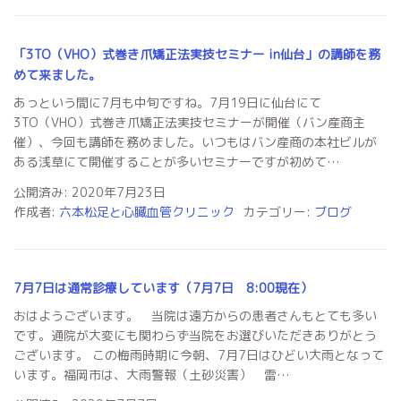
「3TO（VHO）式巻き爪矯正法実技セミナー in仙台」の講師を務
めて来ました。
あっという間に7月も中旬ですね。7月19日に仙台にて
3TO（VHO）式巻き爪矯正法実技セミナーが開催（バン産商主
催）、今回も講師を務めました。いつもはバン産商の本社ビルが
ある浅草にて開催することが多いセミナーですが初めて…
公開済み: 2020年7月23日
作成者:
六本松足と心臓血管クリニック
カテゴリー:
ブログ
7月7日は通常診療しています（7月7日 8:00現在）
おはようございます。 当院は遠方からの患者さんもとても多い
です。通院が大変にも関わらず当院をお選びいただきありがとう
ございます。 この梅雨時期に今朝、7月7日はひどい大雨となって
います。福岡市は、大雨警報（土砂災害） 雷…